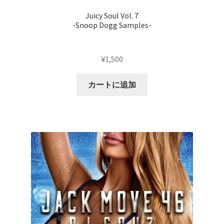
Juicy Soul Vol. 7
-Snoop Dogg Samples-
¥
1,500
カートに追加