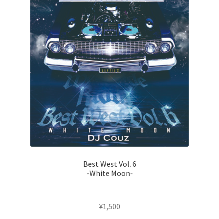
Best West Vol. 6
-White Moon-
¥
1,500