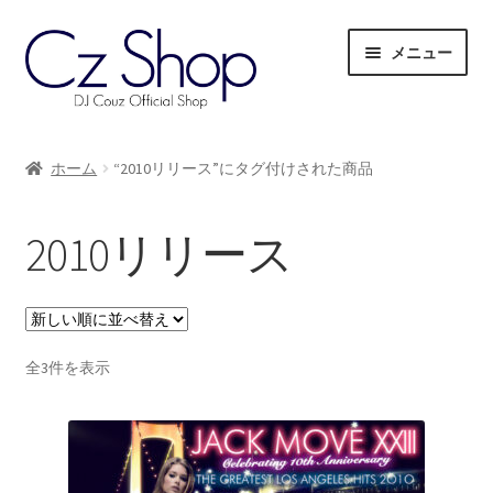
ナ
コ
メニュー
ビ
ン
ゲ
テ
ー
ン
サ
Mix CD
シ
ツ
ブ
ホーム
“2010リリース”にタグ付けされた商品
ョ
へ
メ
サ
Mix DVD
ン
ス
ニ
ブ
へ
キ
2010リリース
ュ
メ
サ
Wear
ス
ッ
ー
ニ
ブ
キ
プ
を
ュ
メ
サ
Couz Selection
ッ
展
ー
ニ
ブ
プ
開
を
ュ
メ
新
全3件を表示
My Account
展
ー
ニ
し
開
を
い
ュ
順
展
ー
開
を