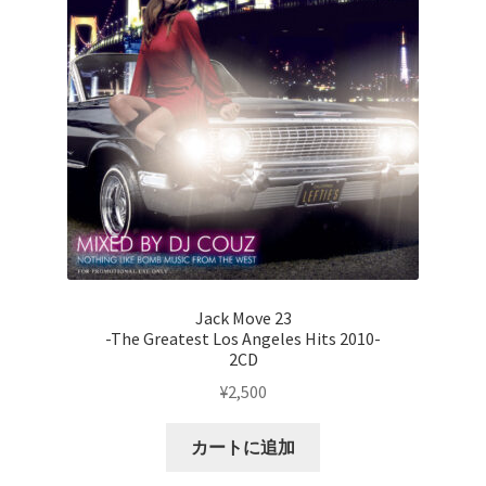
展
開
Jack Move 23
-The Greatest Los Angeles Hits 2010-
2CD
¥
2,500
カートに追加